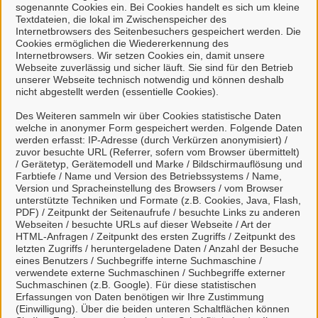
sogenannte Cookies ein. Bei Cookies handelt es sich um kleine
Bürgerbüro Ahlerstedt
Textdateien, die lokal im Zwischenspeicher des
Internetbrowsers des Seitenbesuchers gespeichert werden. Die
Cookies ermöglichen die Wiedererkennung des
Internetbrowsers. Wir setzen Cookies ein, damit unsere
Webseite zuverlässig und sicher läuft. Sie sind für den Betrieb
Bürgerbüro Bargstedt
unserer Webseite technisch notwendig und können deshalb
nicht abgestellt werden (essentielle Cookies).
Des Weiteren sammeln wir über Cookies statistische Daten
welche in anonymer Form gespeichert werden. Folgende Daten
werden erfasst: IP-Adresse (durch Verkürzen anonymisiert) /
Kontaktpersonen
zuvor besuchte URL (Referrer, sofern vom Browser übermittelt)
/ Gerätetyp, Gerätemodell und Marke / Bildschirmauflösung und
Farbtiefe / Name und Version des Betriebssystems / Name,
Sachbearbeitung
Version und Spracheinstellung des Browsers / vom Browser
unterstützte Techniken und Formate (z.B. Cookies, Java, Flash,
Herr Klahn
PDF) / Zeitpunkt der Seitenaufrufe / besuchte Links zu anderen
Webseiten / besuchte URLs auf dieser Webseite / Art der
HTML-Anfragen / Zeitpunkt des ersten Zugriffs / Zeitpunkt des
letzten Zugriffs / heruntergeladene Daten / Anzahl der Besuche
Sachbearbeitung
eines Benutzers / Suchbegriffe interne Suchmaschine /
Frau Richter
verwendete externe Suchmaschinen / Suchbegriffe externer
Suchmaschinen (z.B. Google). Für diese statistischen
Erfassungen von Daten benötigen wir Ihre Zustimmung
(Einwilligung). Über die beiden unteren Schaltflächen können