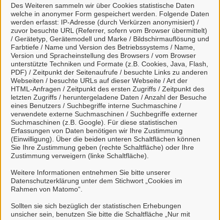
Des Weiteren sammeln wir über Cookies statistische Daten
welche in anonymer Form gespeichert werden. Folgende Daten
werden erfasst: IP-Adresse (durch Verkürzen anonymisiert) /
Kontaktpersonen
zuvor besuchte URL (Referrer, sofern vom Browser übermittelt)
/ Gerätetyp, Gerätemodell und Marke / Bildschirmauflösung und
Farbtiefe / Name und Version des Betriebssystems / Name,
Sachbearbeitung
Version und Spracheinstellung des Browsers / vom Browser
unterstützte Techniken und Formate (z.B. Cookies, Java, Flash,
Herr Klahn
PDF) / Zeitpunkt der Seitenaufrufe / besuchte Links zu anderen
Webseiten / besuchte URLs auf dieser Webseite / Art der
HTML-Anfragen / Zeitpunkt des ersten Zugriffs / Zeitpunkt des
letzten Zugriffs / heruntergeladene Daten / Anzahl der Besuche
Sachbearbeitung
eines Benutzers / Suchbegriffe interne Suchmaschine /
Frau Richter
verwendete externe Suchmaschinen / Suchbegriffe externer
Suchmaschinen (z.B. Google). Für diese statistischen
Erfassungen von Daten benötigen wir Ihre Zustimmung
(Einwilligung). Über die beiden unteren Schaltflächen können
Sie Ihre Zustimmung geben (rechte Schaltfläche) oder Ihre
Sachbearbeitung
Zustimmung verweigern (linke Schaltfläche).
Frau von Hein
Weitere Informationen entnehmen Sie bitte unserer
Datenschutzerklärung unter dem Stichwort „Cookies im
Rahmen von Matomo“.
Frau Reis
Sollten sie sich bezüglich der statistischen Erhebungen
unsicher sein, benutzen Sie bitte die Schaltfläche „Nur mit