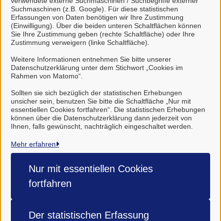
verwendete externe Suchmaschinen / Suchbegriffe externer
Suchmaschinen (z.B. Google). Für diese statistischen
Erfassungen von Daten benötigen wir Ihre Zustimmung
(Einwilligung). Über die beiden unteren Schaltflächen können
Sie Ihre Zustimmung geben (rechte Schaltfläche) oder Ihre
Sachbearbeitung
Zustimmung verweigern (linke Schaltfläche).
Frau von Hein
Weitere Informationen entnehmen Sie bitte unserer
Datenschutzerklärung unter dem Stichwort „Cookies im
Rahmen von Matomo“.
Frau Reis
Sollten sie sich bezüglich der statistischen Erhebungen
unsicher sein, benutzen Sie bitte die Schaltfläche „Nur mit
essentiellen Cookies fortfahren“. Die statistischen Erhebungen
können über die Datenschutzerklärung dann jederzeit von
Ihnen, falls gewünscht, nachträglich eingeschaltet werden.
Mehr erfahren
Samtgemeinde Harsefeld
Nur mit essentiellen
Cookies
Alle Rechte vorbehalten
fortfahren
Impressum
Der statistischen
Erfassung