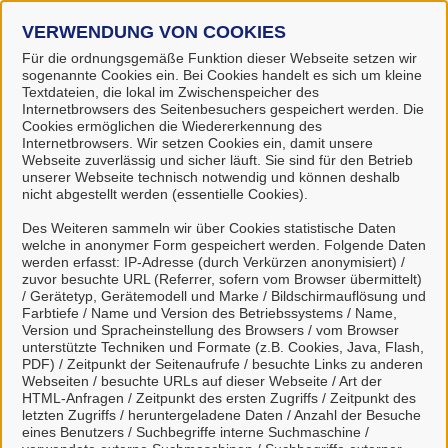
Kontakt
VERWENDUNG VON COOKIES
Für die ordnungsgemäße Funktion dieser Webseite setzen wir
sogenannte Cookies ein. Bei Cookies handelt es sich um kleine
Samtgemeinde Harsefeld
Textdateien, die lokal im Zwischenspeicher des
Internetbrowsers des Seitenbesuchers gespeichert werden. Die
Cookies ermöglichen die Wiedererkennung des
Internetbrowsers. Wir setzen Cookies ein, damit unsere
Webseite zuverlässig und sicher läuft. Sie sind für den Betrieb
Einwohnermeldewesen/KFZ-
unserer Webseite technisch notwendig und können deshalb
Zulassung
nicht abgestellt werden (essentielle Cookies).
Des Weiteren sammeln wir über Cookies statistische Daten
welche in anonymer Form gespeichert werden. Folgende Daten
werden erfasst: IP-Adresse (durch Verkürzen anonymisiert) /
Kontaktpersonen
zuvor besuchte URL (Referrer, sofern vom Browser übermittelt)
/ Gerätetyp, Gerätemodell und Marke / Bildschirmauflösung und
Farbtiefe / Name und Version des Betriebssystems / Name,
Sachbearbeitung
Version und Spracheinstellung des Browsers / vom Browser
unterstützte Techniken und Formate (z.B. Cookies, Java, Flash,
Herr Klahn
PDF) / Zeitpunkt der Seitenaufrufe / besuchte Links zu anderen
Webseiten / besuchte URLs auf dieser Webseite / Art der
HTML-Anfragen / Zeitpunkt des ersten Zugriffs / Zeitpunkt des
letzten Zugriffs / heruntergeladene Daten / Anzahl der Besuche
Sachbearbeitung
eines Benutzers / Suchbegriffe interne Suchmaschine /
Frau Richter