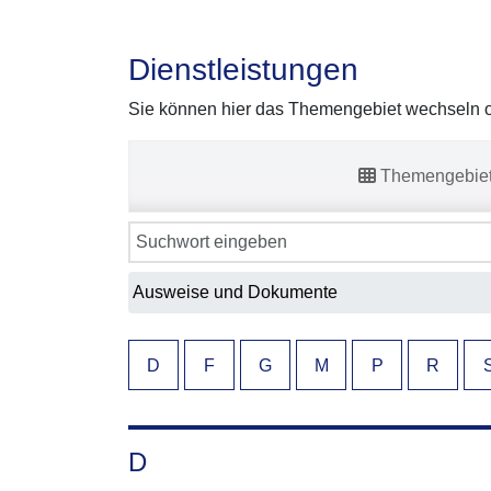
Dienstleistungen
Sie können hier das Themengebiet wechseln od
Themengebie
D
F
G
M
P
R
D