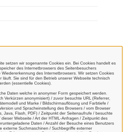
e setzen wir sogenannte Cookies ein. Bei Cookies handelt es
enspeicher des Internetbrowsers des Seitenbesuchers
e Wiedererkennung des Internetbrowsers. Wir setzen Cookies
 läuft. Sie sind für den Betrieb unserer Webseite technisch
erden (essentielle Cookies).
sche Daten welche in anonymer Form gespeichert werden.
h Verkürzen anonymisiert) / zuvor besuchte URL (Referrer,
ätemodell und Marke / Bildschirmauflösung und Farbtiefe /
Version und Spracheinstellung des Browsers / vom Browser
, Java, Flash, PDF) / Zeitpunkt der Seitenaufrufe / besuchte
dieser Webseite / Art der HTML-Anfragen / Zeitpunkt des
/ heruntergeladene Daten / Anzahl der Besuche eines Benutzers
te externe Suchmaschinen / Suchbegriffe externer