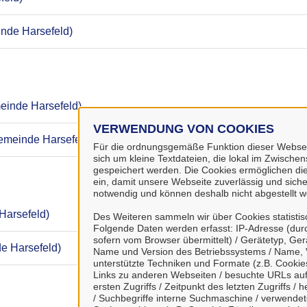
inde Harsefeld)
einde Harsefeld)
VERWENDUNG VON COOKIES
emeinde Harsefeld)
Für die ordnungsgemäße Funktion dieser Webseit
sich um kleine Textdateien, die lokal im Zwisch
gespeichert werden. Die Cookies ermöglichen di
ein, damit unsere Webseite zuverlässig und sicher
notwendig und können deshalb nicht abgestellt w
Harsefeld)
Des Weiteren sammeln wir über Cookies statisti
Folgende Daten werden erfasst: IP-Adresse (durc
sofern vom Browser übermittelt) / Gerätetyp, Ger
e Harsefeld)
Name und Version des Betriebssystems / Name, 
unterstützte Techniken und Formate (z.B. Cookies
Links zu anderen Webseiten / besuchte URLs auf 
ersten Zugriffs / Zeitpunkt des letzten Zugriffs 
/ Suchbegriffe interne Suchmaschine / verwende